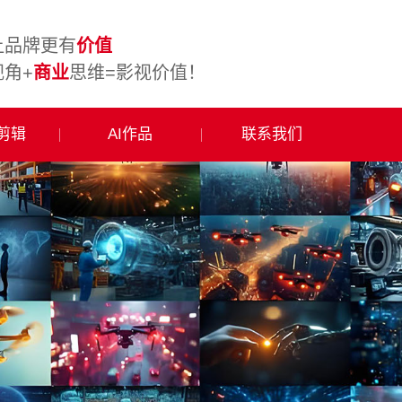
让品牌更有
价值
视角+
商业
思维=影视价值！
频剪辑
AI作品
联系我们